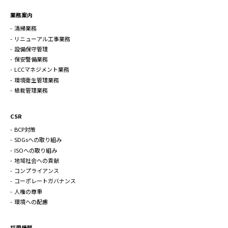
業務案内
清掃業務
リニューアル工事業務
設備保守管理
保安警備業務
LCCマネジメント業務
環境衛生管理業務
植栽管理業務
CSR
BCP対策
SDGsへの取り組み
ISOへの取り組み
地域社会への貢献
コンプライアンス
コーポレートガバナンス
人権の尊重
環境への配慮
採用情報