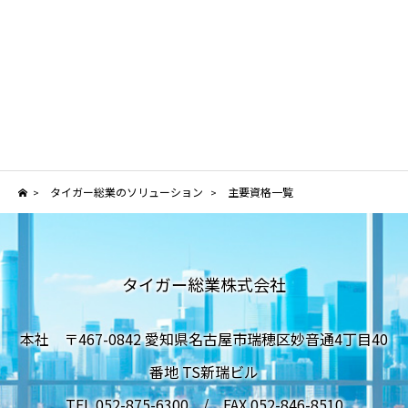
タイガー総業のソリューション
主要資格一覧
>
>
タイガー総業株式会社
本社 〒467-0842 愛知県名古屋市瑞穂区妙音通4丁目40
番地 TS新瑞ビル
TEL 052-875-6300 / FAX 052-846-8510